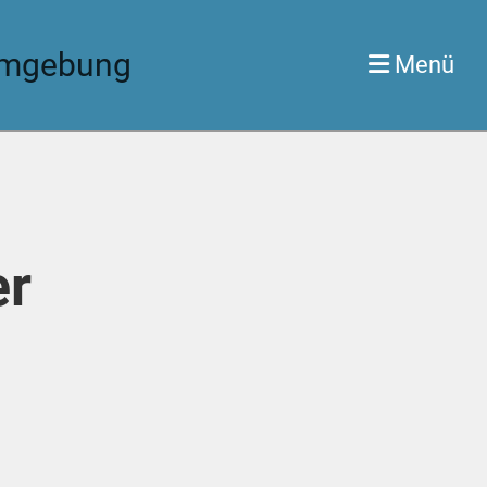
 Umgebung
Menü
er